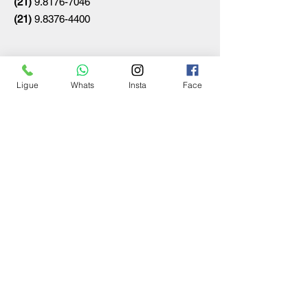
(21)
9.8176-7046
(21)
9.8376-4400
SEGURANÇA
Ligue
Whats
Insta
Face
Ambiente 100% Seguro.
Sua Informação é Protegida Pela
Criptografia SSL 256-Bit.
MÉTODOS DE PAGAMENTOS ACEITOS
© 2026 Ferreira Buffet
By ♥
Egypt - Wix Partner